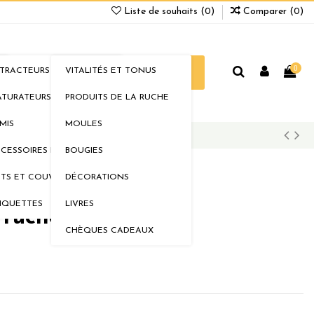
Liste de souhaits (
0
)
Comparer (
0
)
0
TRACTEURS
VITALITÉS ET TONUS
ELLERIE
BOUTIQUE
PROMOS
TURATEURS
PRODUITS DE LA RUCHE
MIS
MOULES
CESSOIRES DE MIELLERIE
BOUGIES
TS ET COUVERCLES
DÉCORATIONS
IQUETTES
LIVRES
 ruche Warré
CHÈQUES CADEAUX