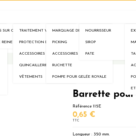
S SUR CADRES
TRAITEMENT VARROA
MARQUAGE DE REINE
NOURRISSEUR
EX
IMS
AU RUCHER
ELEVAGE
NOURRISSEMENTS
MI
E REINE
PROTECTION DE LA RUCHE
PICKING
SIROP
MA
ACCESSOIRES
ACCESSOIRES
PATE
TA
QUINCAILLERIE
RUCHETTE
AC
VÊTEMENTS
POMPE POUR GELÉE ROYALE
PO
ET
Barrette pour
Référence
115E
0,65 €
TTC
Longueur : 350 mm.