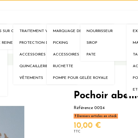
S SUR CADRES
TRAITEMENT VARROA
MARQUAGE DE REINE
NOURRISSEUR
EX
IMS
AU RUCHER
ELEVAGE
NOURRISSEMENTS
MI
E REINE
PROTECTION DE LA RUCHE
PICKING
SIROP
MA
ACCESSOIRES
ACCESSOIRES
PATE
TA
QUINCAILLERIE
RUCHETTE
AC
VÊTEMENTS
POMPE POUR GELÉE ROYALE
PO
ET
Pochoir abeil
Référence
0024
Derniers articles en stock
10,00 €
TTC