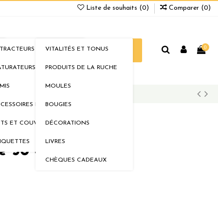
Liste de souhaits (
0
)
Comparer (
0
)
0
TRACTEURS
VITALITÉS ET TONUS
ELLERIE
BOUTIQUE
PROMOS
TURATEURS
PRODUITS DE LA RUCHE
MIS
MOULES
CESSOIRES DE MIELLERIE
BOUGIES
TS ET COUVERCLES
DÉCORATIONS
IQUETTES
LIVRES
le 30 cm sur 30 cm
CHÈQUES CADEAUX