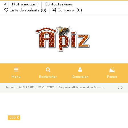
Notre magasin
Contactez-nous
Liste de souhaits (
0
)
Comparer (
0
)
0
Menu
Rechercher
Connexion
Panier
Accueil
MIELLERIE
ETIQUETTES
Étiquette adhésive miel de Sarrasin
-3,50 €