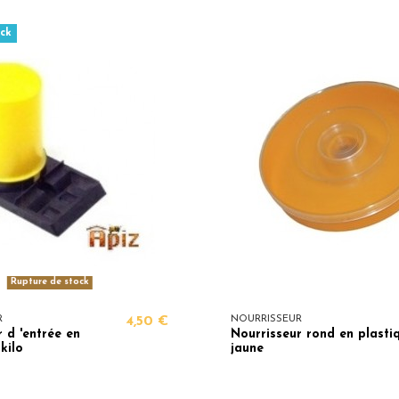
ck
Rupture de stock
R
4,50 €
NOURRISSEUR
 d 'entrée en
Nourrisseur rond en plasti
 kilo
jaune