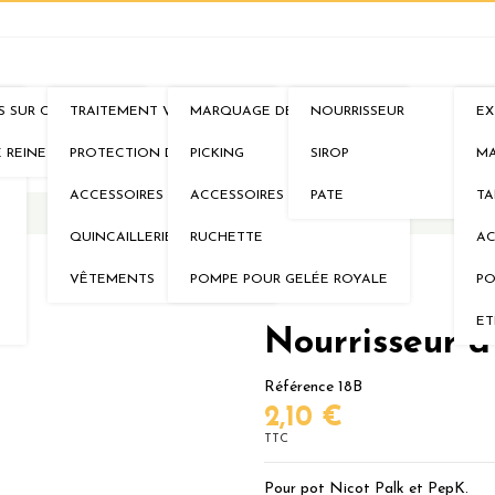
S SUR CADRES
TRAITEMENT VARROA
MARQUAGE DE REINE
NOURRISSEUR
EX
IMS
AU RUCHER
ELEVAGE
NOURRISSEMENTS
MI
E REINE
PROTECTION DE LA RUCHE
PICKING
SIROP
MA
ACCESSOIRES
ACCESSOIRES
PATE
TA
QUINCAILLERIE
RUCHETTE
AC
VÊTEMENTS
POMPE POUR GELÉE ROYALE
PO
ET
Nourrisseur d
Référence
18B
2,10 €
TTC
Pour pot Nicot Palk et PepK.