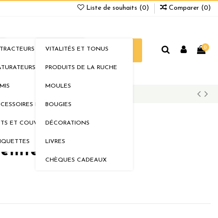
Liste de souhaits (
0
)
Comparer (
0
)
0
TRACTEURS
VITALITÉS ET TONUS
ELLERIE
BOUTIQUE
PROMOS
TURATEURS
PRODUITS DE LA RUCHE
MIS
MOULES
CESSOIRES DE MIELLERIE
BOUGIES
TS ET COUVERCLES
DÉCORATIONS
IQUETTES
LIVRES
'entrée Nicot
CHÈQUES CADEAUX