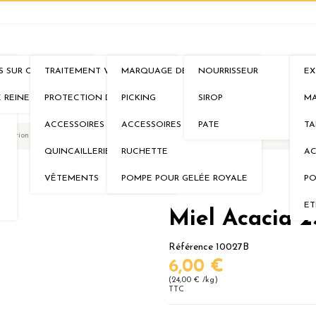
S SUR CADRES
TRAITEMENT VARROA
MARQUAGE DE REINE
NOURRISSEUR
EX
IMS
AU RUCHER
ELEVAGE
NOURRISSEMENTS
MI
E REINE
PROTECTION DE LA RUCHE
PICKING
SIROP
MA
ACCESSOIRES
ACCESSOIRES
PATE
TA
oduction
QUINCAILLERIE
RUCHETTE
AC
VÊTEMENTS
POMPE POUR GELÉE ROYALE
PO
ET
Miel Acacia 2
Référence
10027B
6,00 €
(24,00 € /kg)
TTC