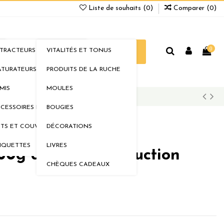
Liste de souhaits (
0
)
Comparer (
0
)
0
TRACTEURS
VITALITÉS ET TONUS
ELLERIE
BOUTIQUE
PROMOS
TURATEURS
PRODUITS DE LA RUCHE
MIS
MOULES
CESSOIRES DE MIELLERIE
BOUGIES
TS ET COUVERCLES
DÉCORATIONS
IQUETTES
LIVRES
50g de notre production
CHÈQUES CADEAUX