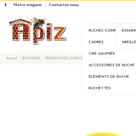
Notre magasin
Contactez-nous
RUCHES COMPLÈTES
ESSAIM
RUCHES
ESSA
CADRES
ABEILL
CIRE GAUFRÉE
Accueil
BOUTIQUE
PRODUITS DE LA RUCHE
Miel Acacia 250g de notre pr
ACCESSOIRES DE RUCHE
ÉLÉMENTS DE RUCHE
RUCHETTES