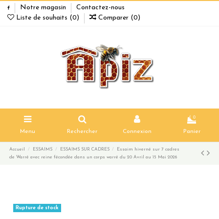
Notre magasin
Contactez-nous
Liste de souhaits (
0
)
Comparer (
0
)
0
Menu
Rechercher
Connexion
Panier
Accueil
ESSAIMS
ESSAIMS SUR CADRES
Essaim hiverné sur 7 cadres
de Warré avec reine fécondée dans un corps warré du 20 Avril au 15 Mai 2026
Rupture de stock